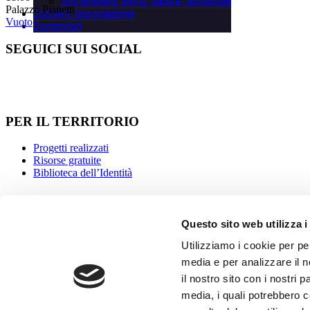
Sostenibilità: uomo, natura, tecnologia
Palazzo Pianetti
Sostieni l’associazione
Vuoto
Sostenitori
SEGUICI SUI SOCIAL
PER IL TERRITORIO
Progetti realizzati
Risorse gratuite
Biblioteca dell’Identità
INFORMAZIONI
Questo sito web utilizza i
Strutture ricettive
Contattaci
Utilizziamo i cookie per pe
Luoghi
media e per analizzare il n
Come arrivare
il nostro sito con i nostri 
STAMPA
media, i quali potrebbero 