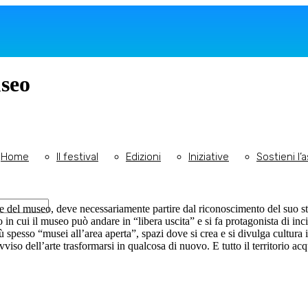
seo
Festival
el
Home
Il festival
Edizioni
Iniziative
Sostieni l’
itori
el museo, deve necessariamente partire dal riconoscimento del suo stret
 in cui il museo può andare in “libera uscita” e si fa protagonista di inci
spesso “musei all’area aperta”, spazi dove si crea e si divulga cultura 
so dell’arte trasformarsi in qualcosa di nuovo. E tutto il territorio acq