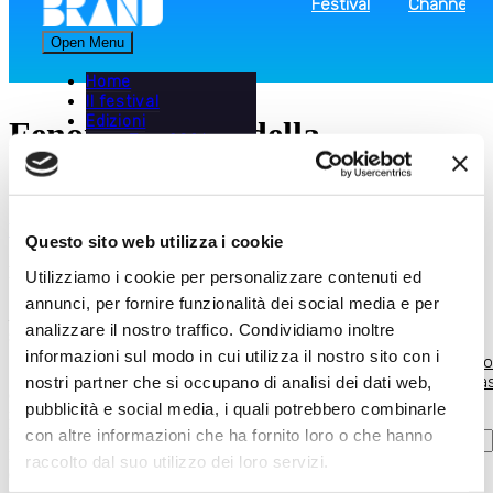
Festival
Channel
Open Menu
Home
Il festival
Edizioni
Fenomenologia della
Tour 2026
Tour 2024-2025
supercazzola
Tour 2023
Edizione 2022
Edizione 2020
Vuoto
Edizione 2019
Questo sito web utilizza i cookie
Edizione 2018
Fenomenologia della supercazzola
Utilizziamo i cookie per personalizzare contenuti ed
Edizione 2017
Iniziative
annunci, per fornire funzionalità dei social media e per
Empower
,
niente è impossibile
,
mission
e
vision
,
policy
,
innovazione
Poli
Brand
analizzare il nostro traffico. Condividiamo inoltre
sono solo alcune delle parole misteriose usate dai brand. La
Packaging
Festival
informazioni sul modo in cui utilizza il nostro sito con i
domanda che ci dobbiamo porre è: esiste qualcuno sul pianeta Terra
design
Il
Channel
So
Home
Edizioni
Iniziative
(o, molto più semplicemente, in azienda) che sa esattamente che
workshop
festival
Sostenitori
l’
nostri partner che si occupano di analisi dei dati web,
cosa significano queste parole? E ancora, è possibile trovare due
Main Event
pubblicità e social media, i quali potrebbero combinarle
manager della stessa azienda in grado di darne la stessa definizione?
|
UNI/PDR 111
con altre informazioni che ha fornito loro o che hanno
Probabilmente no. Flavia Trupia condurrà un viaggio nel
Aperitivi con i
meraviglioso mondo della supercazzola contemporanea: dalle slide
Guru
raccolto dal suo utilizzo dei loro servizi.
di Power Point con le incomprensibili (e indigeste) torte fino al
Glocal Brand