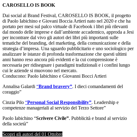
CAROSELLO IS BOOK
Dai social al Brand Festival, CAROSELLO IS BOOK, il progetto
di Paolo Iabichino e Giovani Boccia Artieri nato nel 2020 e che ha
portato per mesi sul palco virtuale di Facebook i libri più rilevanti
dal mondo delle imprese e dall’ambiente accademico, approda a Jesi
per incontrare dal vivo gli autori dei libri più importanti sulle
tematiche del branding, del marketing, della comunicazione e della
strategia d’impresa. Una sguardo pubblicitario e uno sociologico per
analizzare le istanze di profonda trasformazione che questi ultimi
anni hanno reso ancora più evidenti e la cui comprensione è
necessaria per ridisegnare i paradigmi tradizionali e i confini lungo
cui le aziende si muovono nel mercato.
Conducono: Paolo Iabichino e Giovanni Bocci Artieri
Annalisa Galardi
“
Brand bravery”
. I dieci comandamenti del
coraggio”
Cinzia Pilo
“
Personal Social Responsibility”
. Leadership e
competenze manageriali al servizio del Terzo Settore”
Paolo Iabichino “
Scrivere Civile”
. Pubblicità e brand al servizio
della società”
Scopri gli autori del 01 Ottobre