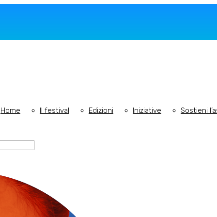
Festival
el
Home
Il festival
Edizioni
Iniziative
Sostieni l’
itori