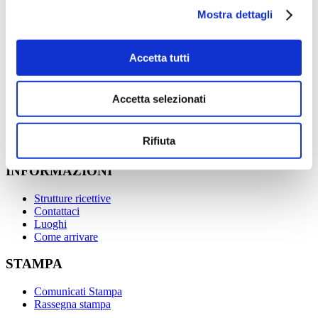
Mostra dettagli
SEGUICI SUI SOCIAL
Accetta tutti
PER IL TERRITORIO
Accetta selezionati
Progetti realizzati
Risorse gratuite
Rifiuta
Biblioteca dell’Identità
INFORMAZIONI
Strutture ricettive
Contattaci
Luoghi
Come arrivare
STAMPA
Comunicati Stampa
Rassegna stampa