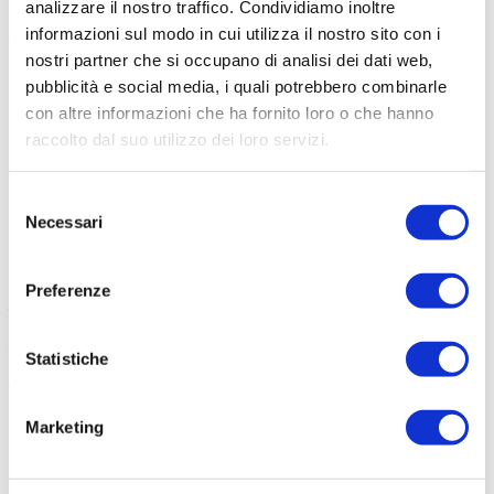
Awards
analizzare il nostro traffico. Condividiamo inoltre
È la sfida della contaminazione. Imprese e professionisti della
Parco tematico
informazioni sul modo in cui utilizza il nostro sito con i
comunicazione a confronto, per trasformare un’azienda in una
L’ha detto la
marca, partendo da obiettivi di business, esigenze concrete e visioni
nostri partner che si occupano di analisi dei dati web,
pubblicità, a
reali.
casa di…
pubblicità e social media, i quali potrebbero combinarle
Siamo alla
Le aziende partecipanti:
con altre informazioni che ha fornito loro o che hanno
frutta
raccolto dal suo utilizzo dei loro servizi.
Sostenibilità:
BMW
uomo, natura,
EME
tecnologia
EDILPIU
Selezione
Sostieni
ROOM MATE
Necessari
l’associazione
del
BIESSE
Sostenitori
consenso
Preferenze
Modera Erika D’Amico.
Evento co-organizzato con Gazduna.
Statistiche
<< Torna al programma
29 Marzo 2019
Marketing
16:00 - 17:30
Palazzo dei Convegni
Ingresso libero