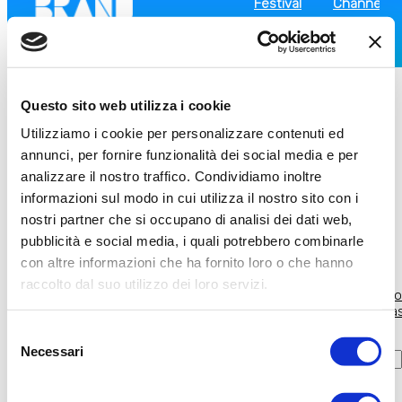
Festival
Channel
Open Menu
Home
Il festival
Edizioni
PRANZO AL MERCATO
Questo sito web utilizza i cookie
Tour 2026
Tour 2024-2025
Utilizziamo i cookie per personalizzare contenuti ed
Tour 2023
PRANZO AL MERCATO
annunci, per fornire funzionalità dei social media e per
Edizione 2022
analizzare il nostro traffico. Condividiamo inoltre
Edizione 2020
Il luogo dove i profumi e i sapori diventano il centro dell’identità
Edizione 2019
informazioni sul modo in cui utilizza il nostro sito con i
gastronomica del territorio, la location ideale per gustare le
Edizione 2018
nostri partner che si occupano di analisi dei dati web,
prelibatezze marchigiane, il momento per ricaricarsi per gli eventi
Edizione 2017
del pomeriggio. Un viaggio dentro l’identità culinaria di un intero
pubblicità e social media, i quali potrebbero combinarle
Iniziative
territorio.
Poli
Brand
con altre informazioni che ha fornito loro o che hanno
Packaging
Festival
raccolto dal suo utilizzo dei loro servizi.
SEGUICI SUI SOCIAL
design
Il
Channel
So
Home
Edizioni
Iniziative
workshop
festival
Sostenitori
l’
Main Event
Selezione
|
UNI/PDR 111
Necessari
del
Aperitivi con i
Guru
consenso
PER IL TERRITORIO
Glocal Brand