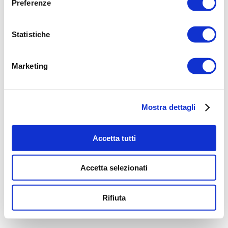
Awards
Preferenze
Progetti realizzati
Parco tematico
Risorse gratuite
L’ha detto la
Biblioteca dell’Identità
pubblicità, a
Statistiche
casa di…
INFORMAZIONI
Siamo alla
frutta
Marketing
Strutture ricettive
Sostenibilità:
Contattaci
uomo, natura,
Luoghi
tecnologia
Come arrivare
Sostieni
l’associazione
Mostra dettagli
Sostenitori
STAMPA
Comunicati Stampa
Accetta tutti
Rassegna stampa
© Associazione Culturale Brand Festival - Via Giorgini, 1 Jesi
Accetta selezionati
60035 (AN) - Partita IVA 02739620421
Privacy
Rifiuta