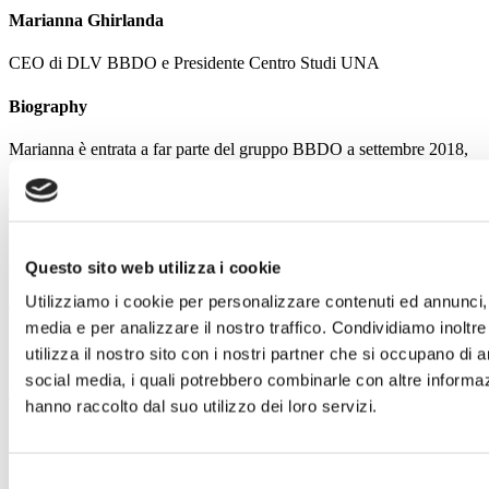
Marianna Ghirlanda
CEO di DLV BBDO e Presidente Centro Studi UNA
Biography
Marianna è entrata a far parte del gruppo BBDO a settembre 2018,
come CEO di DLV BBDO e Proximyt Italia dopo una lunga
esperienza come Head of Creative Partnerships in Google Italia,
dove è stata responsabile delle relazioni con le agenzie creative e per
i progetti speciali.
Dopo la laurea in architettura, un master in marketing e l’inizio della
sua esperienza lavorativa come designer, si è poi avvicinata al
Questo sito web utilizza i cookie
mondo della comunicazione lavorando per 10 anni in agenzie
Utilizziamo i cookie per personalizzare contenuti ed annunci, p
creative in Italia, Paesi Bassi e Regno Unito.
media e per analizzare il nostro traffico. Condividiamo inoltr
All session by Marianna Ghirlanda
utilizza il nostro sito con i nostri partner che si occupano di a
social media, i quali potrebbero combinarle con altre informaz
CONSOLIDAMENTO
hanno raccolto dal suo utilizzo dei loro servizi.
11:00 > 11:15
SEGUICI SUI SOCIAL
Selezione